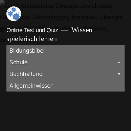
Zum
Inhalt
springen
Wissen
Online Test und Quiz
spielerisch lernen
Bildungsbibel
Schule
Buchhaltung
Allgemeinwissen